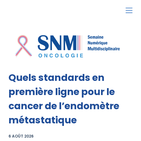
P
a
s
s
e
r
a
u
Quels standards en
c
o
première ligne pour le
n
cancer de l’endomètre
t
e
métastatique
n
u
6 AOÛT 2026